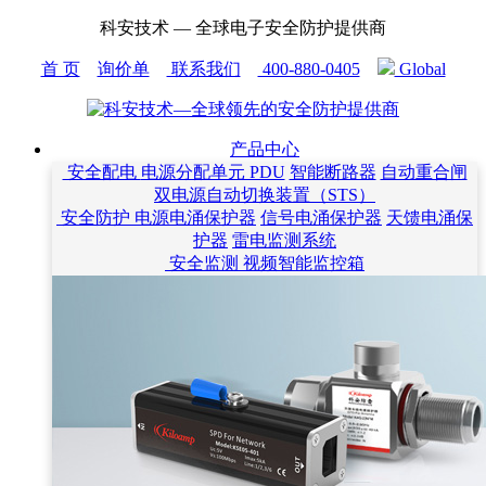
科安技术 — 全球电子安全防护提供商
首 页
询价单
联系我们
400-880-0405
Global
产品中心
安全配电
电源分配单元 PDU
智能断路器
自动重合闸
双电源自动切换装置（STS）
安全防护
电源电涌保护器
信号电涌保护器
天馈电涌保
护器
雷电监测系统
安全监测
视频智能监控箱