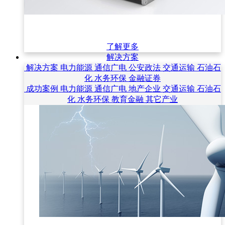
了解更多
解决方案
解决方案
电力能源
通信广电
公安政法
交通运输
石油石
化
水务环保
金融证券
成功案例
电力能源
通信广电
地产企业
交通运输
石油石
化
水务环保
教育金融
其它产业