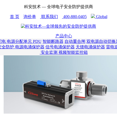
科安技术 — 全球电子安全防护提供商
首 页
询价单
联系我们
400-880-0405
Global
产品中心
配电
电源分配单元 PDU
智能断路器
自动重合闸
双电源自动切换装
安全防护
电源电涌保护器
信号电涌保护器
天馈电涌保护器
雷电
安全监测
视频智能监控箱